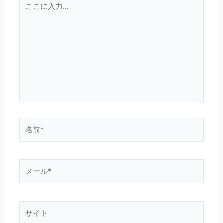
こ
こ
に
入
力…
名
前
*
メ
ー
ル
*
サ
イ