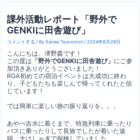
内
Post
容
navigation
課外活動レポート「野外で
を
ス
GENKIに田舎遊び」
キ
ッ
コメントする
/ By
Kanae Tsunomori
/
2024年8月28日
プ
こんにちは、津野森です！
この度は
「野外でGENKIに田舎遊び」
にご参
加頂きありがとうございました！
RGA初めての宿泊イベントは大成功に終わ
り、子どもたちも楽しんで帰ってくれたと信
じています！
では簡単に楽しい旅の振り返りを。。。
あやべ吉水に着くまで、特急列車に乗ったり
バスに乗ったりして長旅でしたが着いた途
端、大はしゃぎで探検していました。