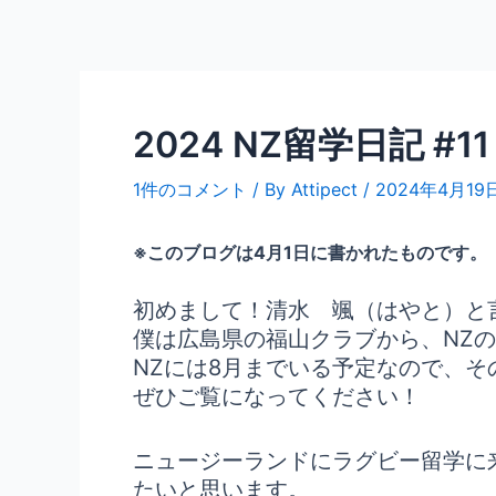
内
Post
容
navigation
を
ス
キ
2024 NZ留学日記 #11 Ha
ッ
プ
1件のコメント
/ By
Attipect
/
2024年4月19
※このブログは4月1日に書かれたものです。
初めまして！清水 颯（はやと）と
僕は広島県の福山クラブから、NZ
NZには8月までいる予定なので、
ぜひご覧になってください！
ニュージーランドにラグビー留学に
たいと思います。