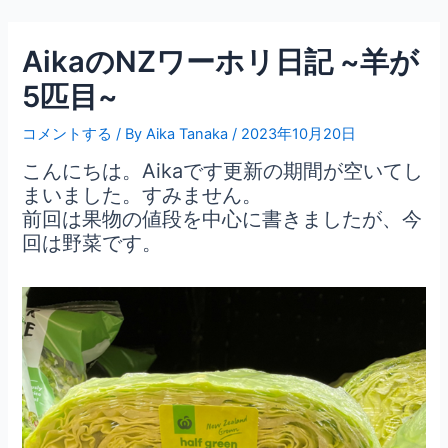
内
Post
容
navigation
AikaのNZワーホリ日記 ~羊が
を
ス
5匹目~
キ
ッ
コメントする
/ By
Aika Tanaka
/
2023年10月20日
プ
こんにちは。Aikaです更新の期間が空いてし
まいました。すみません。
前回は果物の値段を中心に書きましたが、今
回は野菜です。