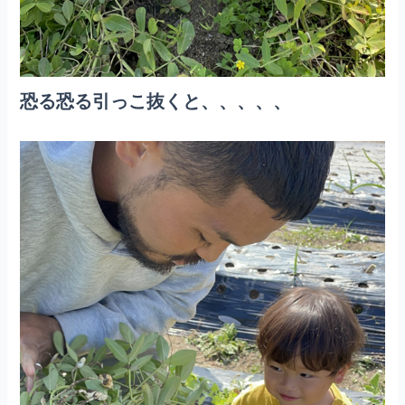
恐る恐る引っこ抜くと、、、、、