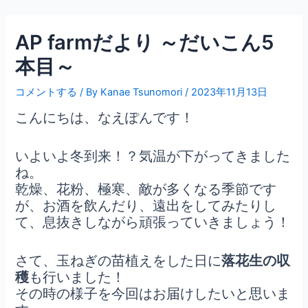
内
Post
容
navigation
AP farmだより ～だいこん5
を
ス
本目～
キ
ッ
コメントする
/ By
Kanae Tsunomori
/
2023年11月13日
プ
こんにちは、なえぽんです！
いよいよ冬到来！？気温が下がってきました
ね。
乾燥、花粉、極寒、敵が多くなる季節です
が、お酒を飲んだり、遠出をしてみたりし
て、息抜きしながら頑張っていきましょう！
さて、玉ねぎの苗植えをした日に
落花生の収
穫
も行いました！
その時の様子を今回はお届けしたいと思いま