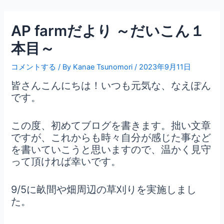
内
Post
容
navigation
AP farmだより ～だいこん１
を
ス
本目～
キ
ッ
コメントする
/ By
Kanae Tsunomori
/
2023年9月11日
プ
皆さんこんにちは！いつも元気な、なえぽん
です。
この度、初めてブログを書きます。拙い文章
ですが、これからも時々自分が感じた事など
を書いていこうと思いますので、温かく見守
って頂ければ幸いです。
9/5に畝間や畑周辺の草刈りを実施しまし
た。