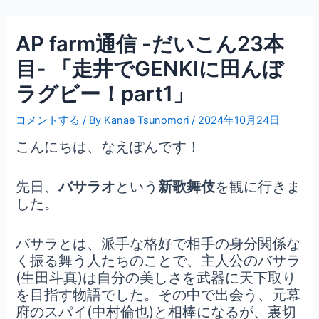
内
Post
容
navigation
AP farm通信 -だいこん23本
を
ス
目- 「走井でGENKIに田んぼ
キ
ラグビー！part1」
ッ
プ
コメントする
/ By
Kanae Tsunomori
/
2024年10月24日
こんにちは、なえぽんです！
先日、
バサラオ
という
新歌舞伎
を観に行きま
した。
バサラとは、派手な格好で相手の身分関係な
く振る舞う人たちのことで、主人公のバサラ
(生田斗真)は自分の美しさを武器に天下取り
を目指す物語でした。その中で出会う、元幕
府のスパイ(中村倫也)と相棒になるが、裏切